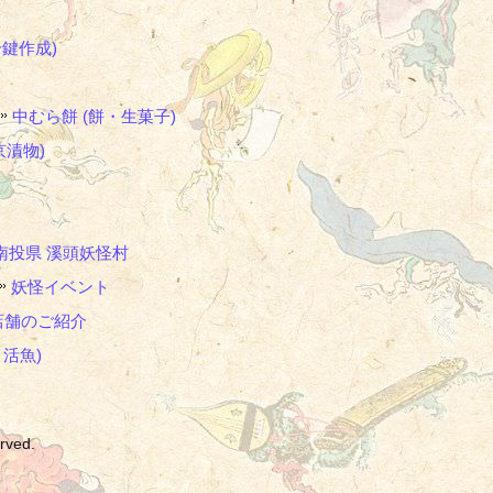
鍵作成)
中むら餅 (餅・生菓子)
京漬物)
南投県 溪頭妖怪村
妖怪イベント
店舗のご紹介
・活魚)
ved.