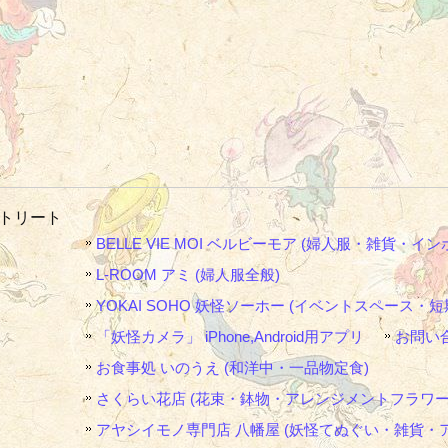
ストリート
BELLE VIE MOI ベルビーモア (婦人服・雑貨・イン
L-ROOM アミ (婦人服全般)
YOKAI SOHO 妖怪ソーホー (イベントスペース・短
「妖怪カメラ」 iPhone,Android用アプリ
お問い
お食事処 いのうえ (和洋中・一品物定食)
さくらい花店 (花束・鉢物・アレンジメントフラワー
アヤシイモノ専門店 八幡屋 (妖怪てぬぐい・雑貨・