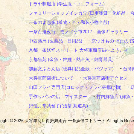
トラヤ制服店 (学生服・ユニフォーム)
ファミリーショップイシカワ (日用雑貨・化粧品・合
一条のよ志多 (着物・帯・和装小物全般)
一条百鬼夜行 モノノケ市2017 画像ギャラリー
中西薬局 (医薬品・日用品)
京つけもの きたの (
京都一条妖怪ストリート 大将軍商店街へようこそ
京都魚苑 (金魚・錦鯉・熱帯魚・飼育器具)
加藤文ふとん店 (寝具用品全般・パジャマ)
台湾
大将軍商店街について
大将軍商店街アクセス
山田フライ専門店(コロッケ・フライ等揚げ物)
手作りパンの店 マイスター
竹内鮮魚店 (鮮魚
錦佳月堂茶舗 (宇治茶 茶道具)
yright © 2026 大将軍商店街振興組合 一条妖怪ストリート All rights Reser