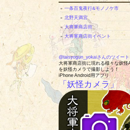
一条百鬼夜行&モノノケ市
北野天満宮
大将軍商店街
大将軍商店街イベント
@taisyogun_yokaiさんのツイート
大将軍商店街に現れる様々な妖怪
を妖怪カメラで撮影しよう！
iPhone Android用アプリ
「妖怪カメラ」