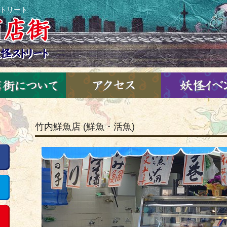
ストリート
竹内鮮魚店 (鮮魚・活魚)